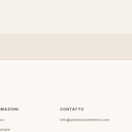
RMAZIONI
CONTATTO
so
info@antoniosorrentino.com
ionare