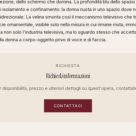
icezione, dello schermo che domina. La profondità blu dello spazio
di isolamento e confinamento: la donna nuota in uno spazio dove n
idirezionale. La velina smonta così il meccanismo televisivo che t
cie ornamentale, visibile solo nella misura in cui rimane muta, immo
 non solo l'industria televisiva, ma lo sguardo stesso che accett
lla donna a corpo-oggetto privo di voce e di faccia.
RICHIESTA
Richiedi informazioni
 disponibilità, prezzo e ulteriori dettagli su quest'opera, contattat
CONTATTACI