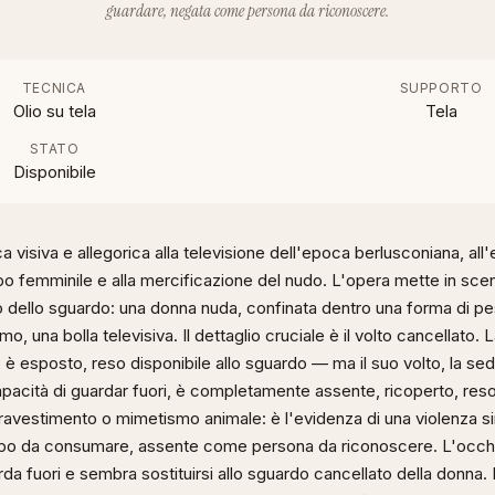
guardare, negata come persona da riconoscere.
TECNICA
SUPPORTO
Olio su tela
Tela
STATO
Disponibile
ca visiva e allegorica alla televisione dell'epoca berlusconiana, all'
po femminile e alla mercificazione del nudo. L'opera mette in sce
lo dello sguardo: una donna nuda, confinata dentro una forma di p
o, una bolla televisiva. Il dettaglio cruciale è il volto cancellato.
è esposto, reso disponibile allo sguardo — ma il suo volto, la sede
pacità di guardar fuori, è completamente assente, ricoperto, reso 
ravestimento o mimetismo animale: è l'evidenza di una violenza si
o da consumare, assente come persona da riconoscere. L'occhi
rda fuori e sembra sostituirsi allo sguardo cancellato della donna. 