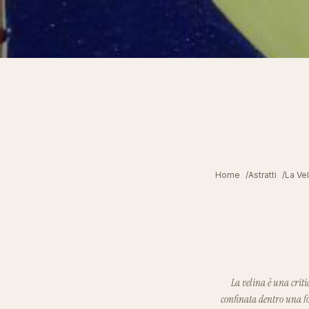
Home
Astratti
La Vel
La velina è una crit
confinata dentro una fo