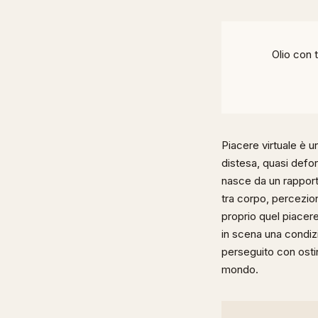
Olio con 
Piacere virtuale è u
distesa, quasi defo
nasce da un rapport
tra corpo, percezion
proprio quel piacer
in scena una condiz
perseguito con osti
mondo.