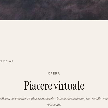
e virtuale
OPERA
Piacere virtuale
distesa sperimenta un piacere artificiale e intensamente cercato, reso visibile come
sensoriale.