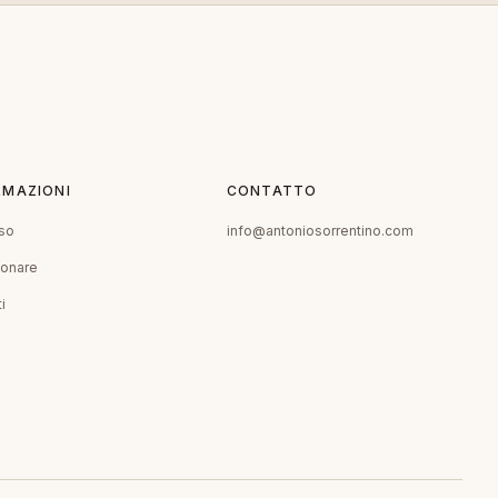
RMAZIONI
CONTATTO
so
info@antoniosorrentino.com
ionare
i