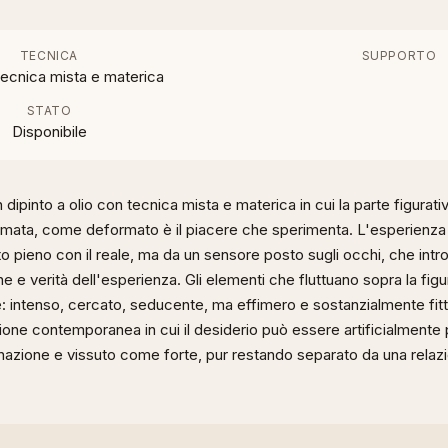
TECNICA
SUPPORTO
tecnica mista e materica
STATO
Disponibile
n dipinto a olio con tecnica mista e materica in cui la parte figura
rmata, come deformato è il piacere che sperimenta. L'esperienza
o pieno con il reale, ma da un sensore posto sugli occhi, che intr
e e verità dell'esperienza. Gli elementi che fluttuano sopra la fi
e: intenso, cercato, seducente, ma effimero e sostanzialmente fitt
ione contemporanea in cui il desiderio può essere artificialmente 
nazione e vissuto come forte, pur restando separato da una relazi