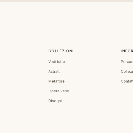
COLLEZIONI
INFO
Vedi tutte
Percor
Astratti
Collez
Metafore
Contatt
Opere varie
Disegni